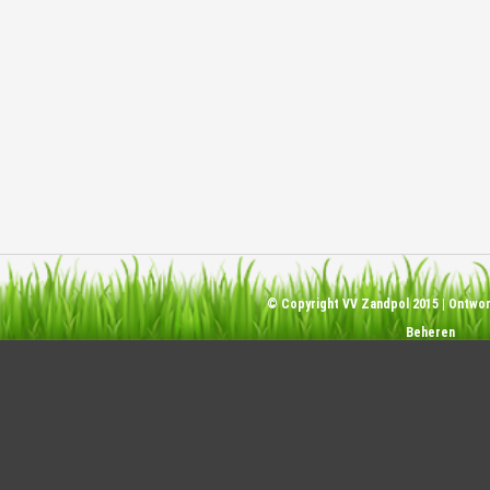
© Copyright VV Zandpol 2015 | Ontw
Beheren